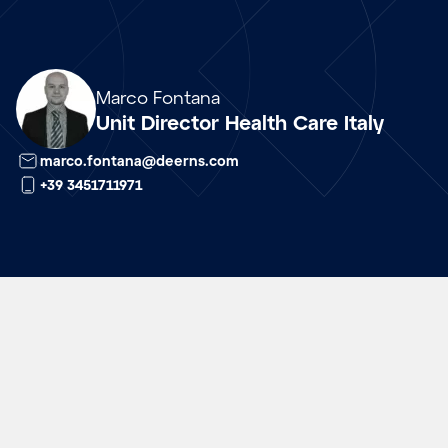
Array
Marco Fontana
Unit Director Health Care Italy
marco.fontana@deerns.com
+39 3451711971