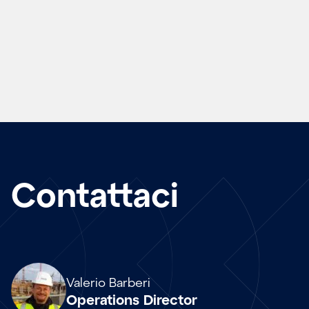
Contattaci
Array
Valerio Barberi
Operations Director