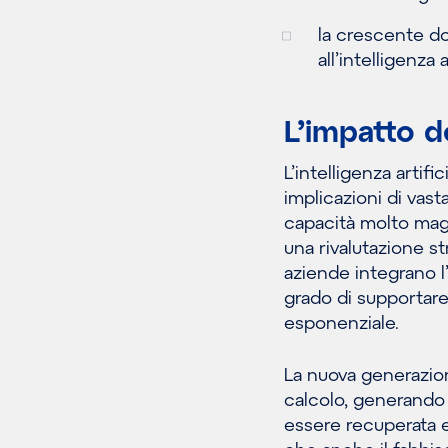
la crescente do
all’intelligenza a
L’impatto d
L’intelligenza artif
implicazioni di vast
capacità molto magg
una rivalutazione st
aziende integrano l’
grado di supportar
esponenziale.
La nuova generazio
calcolo, generando 
essere recuperata e 