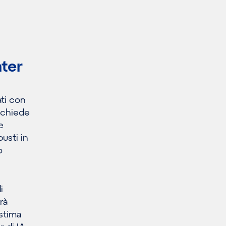
nter
ati con
richiede
e
usti in
o
i
rà
 stima