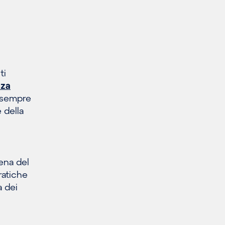
ti
nza
a sempre
 della
tena del
pratiche
a dei