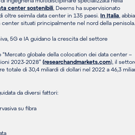
à di ingegneria multidisciplinare specializzata nella
ta center sostenibili
, Deerns ha supervisionato
i oltre seimila data center in 135 paesi.
In Italia
, abb
 center situati principalmente nel nord della penisola
iva, 5G e IA guidano la crescita del settore
 “Mercato globale della colocation dei data center –
isioni 2023-2028”
(researchandmarkets.com
), il setto
 totale di 30,4 miliardi di dollari nel 2022 a 46,3 miliar
idata da diversi fattori:
vasiva su fibra
ata