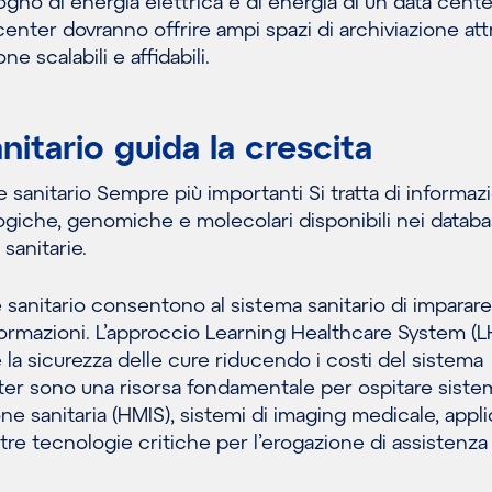
gno di energia elettrica e di energia di un data cente
center dovranno offrire ampi spazi di archiviazione at
ne scalabili e affidabili.
anitario guida la crescita
 sanitario Sempre più importanti Si tratta di informaz
ogiche, genomiche e molecolari disponibili nei datab
 sanitarie.
 sanitario consentono al sistema sanitario di imparare
formazioni. L’approccio Learning Healthcare System (L
 la sicurezza delle cure riducendo i costi del sistema
enter sono una risorsa fondamentale per ospitare siste
one sanitaria (HMIS), sistemi di imaging medicale, appli
ltre tecnologie critiche per l’erogazione di assistenza