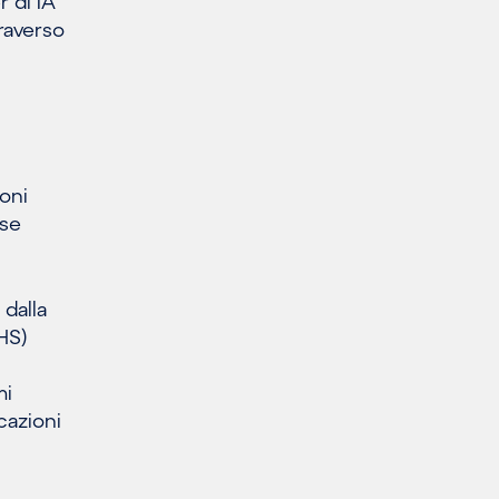
r di IA
traverso
ioni
ase
 dalla
HS)
mi
cazioni