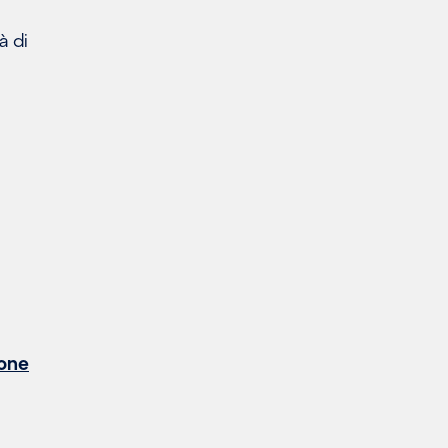
à di
ione