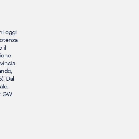
ni oggi
potenza
 il
sione
vincia
ando,
). Dal
ale,
82 GW