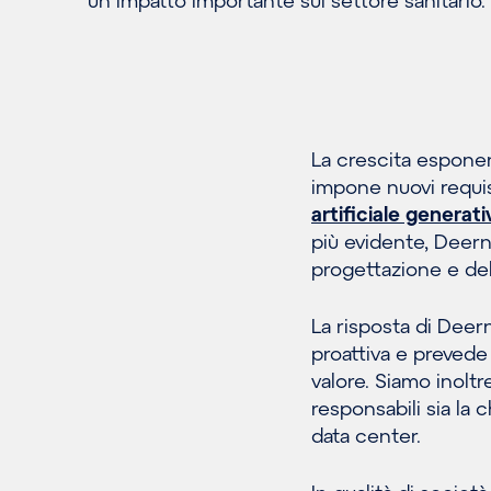
un impatto importante sul settore sanitario.
La crescita espone
impone nuovi requisi
artificiale generati
più evidente, Deern
progettazione e del
La risposta di Deer
proattiva e prevede 
valore. Siamo inoltre
responsabili sia la 
data center.