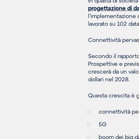
In qualità di societ
progettazione di da
l’implementazione d
lavorato su 102 data
Connettività pervas
Secondo il rapporto
Prospettive e prev
crescerà da un valore
dollari nel 2028.
Questa crescita è gu
connettività per
5G
boom dei big d