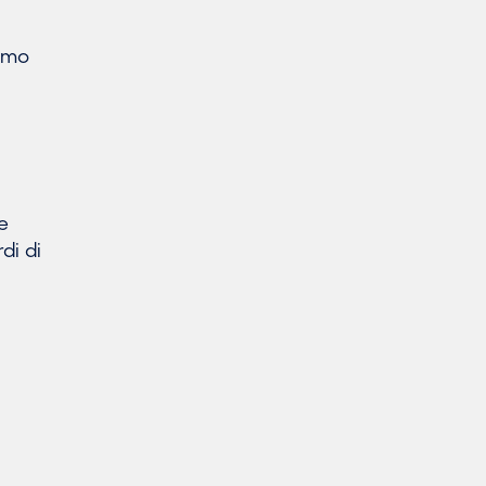
iamo
.
re
di di