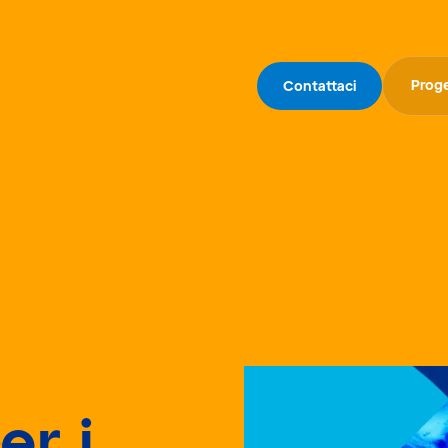
Proge
Contattaci
er i