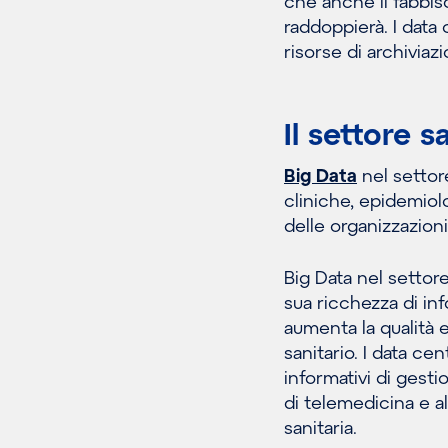
che anche il fabbiso
raddoppierà. I data 
risorse di archiviazio
Il settore s
Big Data
nel settore
cliniche, epidemiol
delle organizzazioni
Big Data nel settore
sua ricchezza di in
aumenta la qualità e
sanitario. I data c
informativi di gesti
di telemedicina e a
sanitaria.