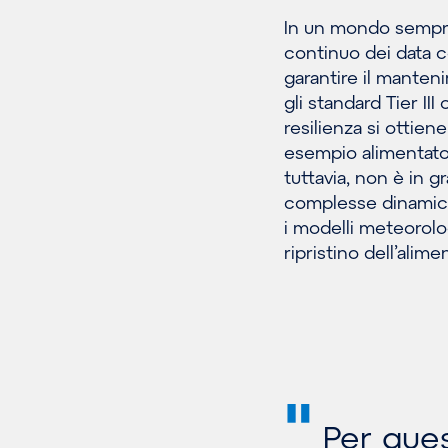
In un mondo sempre 
continuo dei data c
garantire il manten
gli standard Tier II
resilienza si ottien
esempio alimentator
tuttavia, non è in gr
complesse dinamiche
i modelli meteorolog
ripristino dell’alime
"
Per quest