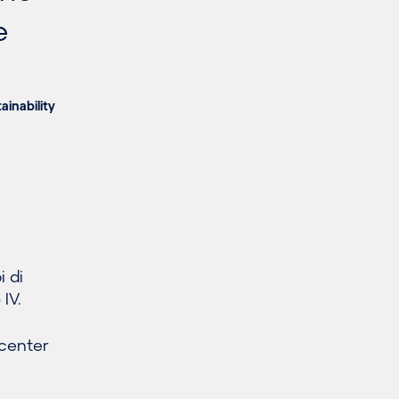
e
ainability
i di
 IV.
 center