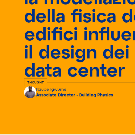
della fisica d
edifici influ
il design dei
data center
THOUGHT
Nzube Igwume
Associate Director - Building Physics