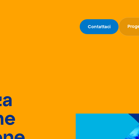
Proge
Contattaci
za
me
one