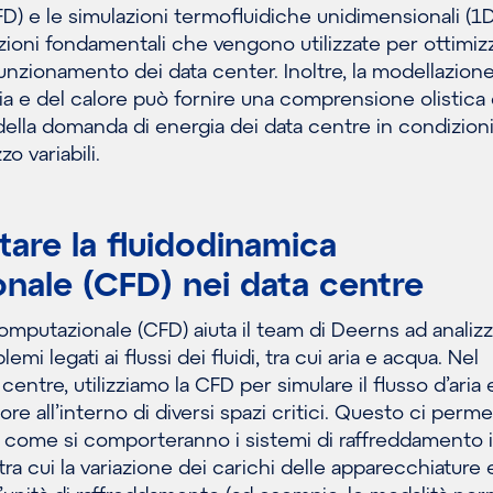
) e le simulazioni termofluidiche unidimensionali (1D
ioni fondamentali che vengono utilizzate per ottimizz
funzionamento dei data center. Inoltre, la modellazion
ia e del calore può fornire una comprensione olistica 
della domanda di energia dei data centre in condizion
zo variabili.
are la fluidodinamica
nale (CFD) nei data centre
omputazionale (CFD) aiuta il team di Deerns ad analiz
i legati ai flussi dei fluidi, tra cui aria e acqua. Nel
entre, utilizziamo la CFD per simulare il flusso d’aria e
ore all’interno di diversi spazi critici. Questo ci perme
o come si comporteranno i sistemi di raffreddamento 
tra cui la variazione dei carichi delle apparecchiature e