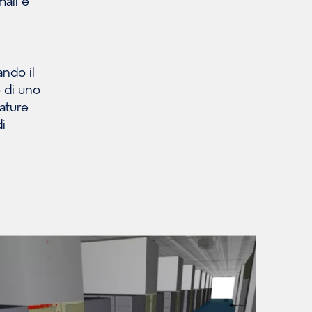
ali e
ndo il
o di uno
ature
di