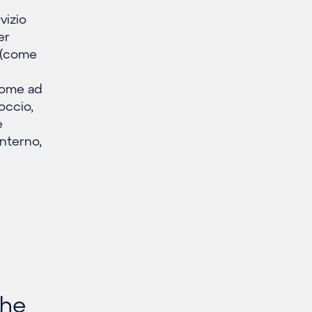
vizio
er
i (come
 come ad
occio,
e
interno,
che