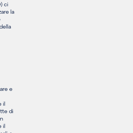
) ci
are la
e
della
i
zare e
 il
tte di
in
 il