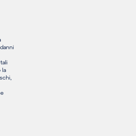
a
 danni
ali
 la
schi,
he