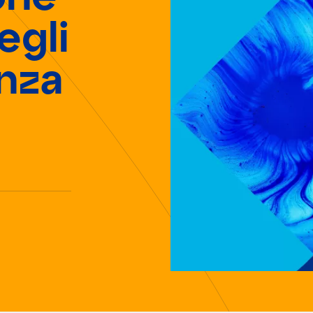
egli
enza