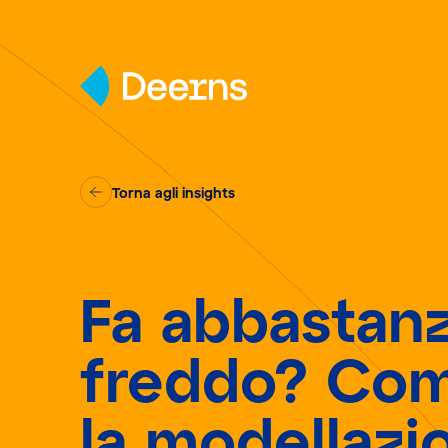
Skip to content
Torna agli insights
Fa abbastan
freddo? Co
la modellazi