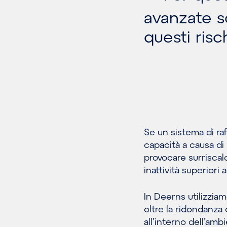
avanzate s
questi risch
Se un sistema di ra
capacità a causa di
provocare surriscal
inattività superiori 
In Deerns utilizzia
oltre la ridondanz
all’interno dell’am