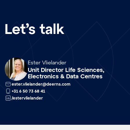
Let’s talk
Array
Ester Vlielander
Unit Director Life Sciences,
Electronics & Data Centres
ester.vlielander@deerns.com
+31 6 50 73 68 41
/estervlielander