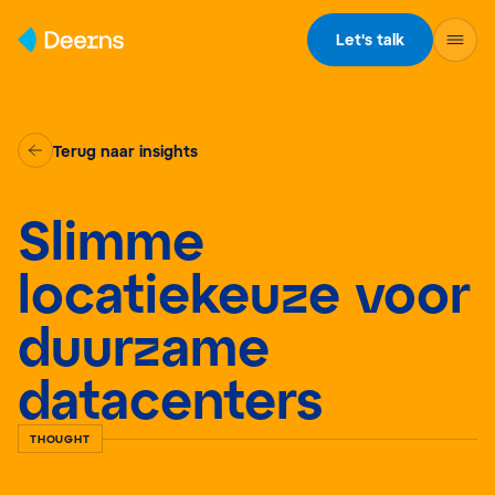
Skip to content
Let's talk
Terug naar insights
Slimme
locatiekeuze voor
duurzame
datacenters
THOUGHT