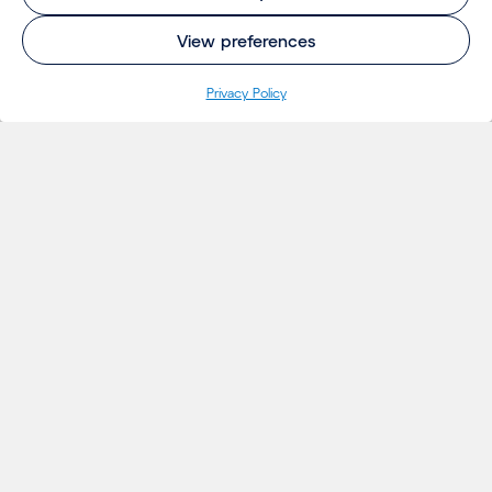
View preferences
Pri­va­cy Policy
INSIGHTS
Projecten
Opinie
Evenementen
Nieuws
Insights