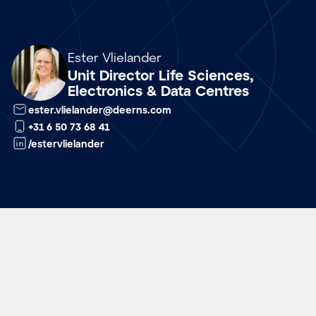
Array
Ester Vlielander
Unit Director Life Sciences,
Electronics & Data Centres
ester.vlielander@deerns.com
+31 6 50 73 68 41
/estervlielander