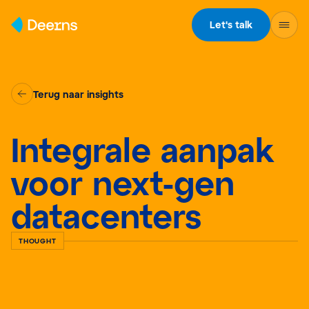
Skip to content
Let's talk
Terug naar insights
Integrale aanpak
voor next-gen
datacenters
THOUGHT