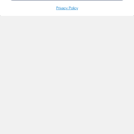
Pri­va­cy Policy
INSIGHTS
Projecten
Opinie
Evenementen
Nieuws
Insights
Magazine