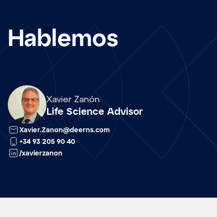
Hablemos
Array
Xavier Zanón
Life Science Advisor
Xavier.Zanon@deerns.com
+34 93 205 90 40
/xavierzanon