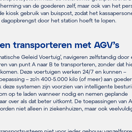
scherming van de goederen zelf, maar ook van het per
e kiosk gebruik van buispost, zodat het kassapersone
 dagopbrengst door het station hoeft te lopen.
en transporteren met AGV’s
atische Geleid Voertuig’, navigeren zelfstandig door
 van punt A naar B te transporteren, zonder dat hi
 komen. Deze voertuigen werken 24/7 en kunnen –
toepassing – zo’n 400-5.000 kilo (of meer) aan goeder
 deze systemen zijn voorzien van intelligente besturi
g om op te laden wanneer nodig en nemen geplande
aar over als dat beter uitkomt. De toepassingen van 
worden niet alleen in ziekenhuizen, maar ook veelvuldi
e transportsysteem niet voor ieder gebouw vanzelfspr