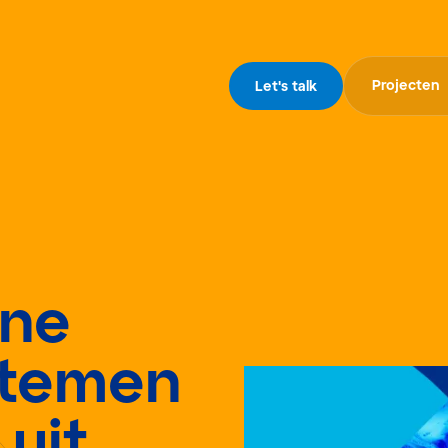
Projecten
Let's talk
rne
stemen
uit