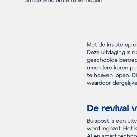
om de efficiëntie te verhogen.
Met de krapte op d
Deze uitdaging is 
geschoolde beroep
meerdere keren per
te hoeven lopen. Dit
waardoor dergelijk
De revival 
Buispost is een uit
werd ingezet. Het k
AI en smart techno