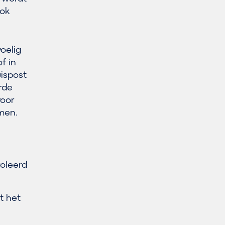
ook
voelig
f in
uispost
rde
voor
omen.
roleerd
t het