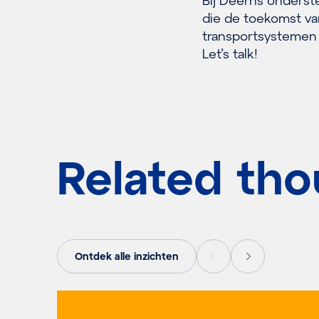
Bij Deerns onders
die de toekomst va
transportsystemen 
Let’s talk!
Related tho
Ontdek alle inzichten