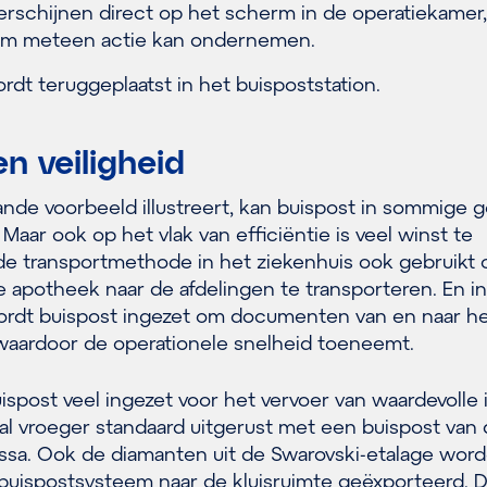
erschijnen direct op het scherm in de operatiekamer,
eam meteen actie kan ondernemen.
rdt teruggeplaatst in het buispoststation.
en veiligheid
nde voorbeeld illustreert, kan buispost in sommige g
 Maar ook op het vlak van efficiëntie is veel winst te
de transportmethode in het ziekenhuis ook gebruikt
 apotheek naar de afdelingen te transporteren. En in
wordt buispost ingezet om documenten van en naar h
 waardoor de operationele snelheid toeneemt.
ispost veel ingezet voor het vervoer van waardevolle 
aal vroeger standaard uitgerust met een buispost van 
assa. Ook de diamanten uit de Swarovski-etalage wor
et buispostsysteem naar de kluisruimte geëxporteerd. Di