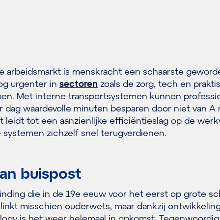
e arbeidsmarkt is menskracht een schaarste geword
nog urgenter in
sectoren
zoals de zorg, tech en prakti
en. Met interne transportsystemen kunnen professi
 dag waardevolle minuten besparen door niet van A 
 leidt tot een aanzienlijke efficiëntieslag op de werk
e systemen zichzelf snel terugverdienen.
van buispost
vinding die in de 19e eeuw voor het eerst op grote sc
linkt misschien ouderwets, maar dankzij ontwikkeling
logy is het weer helemaal in opkomst. Tegenwoordig