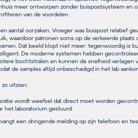
kenhuis meer ontworpen zonder buispostsysteem en 
rofiteren van de voordelen.
een aantal oorzaken. Vroeger was buispost relatief ge
uik, waardoor patronen soms op de verkeerde plaats o
wamen. Dat beeld klopt niet meer: tegenwoordig is b
telligent. De moderne systemen hebben gecontrolee
otere bochtstralen en kunnen de snelheid verlagen 
odat de samples altijd onbeschadigd in het lab aank
r zo uitzien:
eratie wordt weefsel dat direct moet worden gecont
ar het laboratorium gestuurd.
tvangt een dringende melding op zijn telefoon en tes