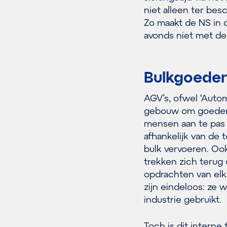
niet alleen ter be
Zo maakt de NS in d
avonds niet met de
Bulkgoeder
AGV’s, ofwel ‘Autom
gebouw om goederen
mensen aan te pas
afhankelijk van de 
bulk vervoeren. Ook
trekken zich teru
opdrachten van elk
zijn eindeloos: ze 
industrie gebruikt.
Toch is dit intern