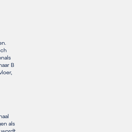
en.
sch
onals
naar B
vloer,
haal
en als
 wordt