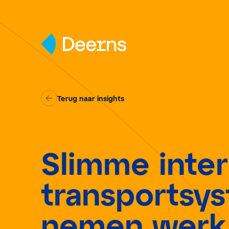
Skip to content
Terug naar insights
Slimme inte
transportsy
nemen werk 