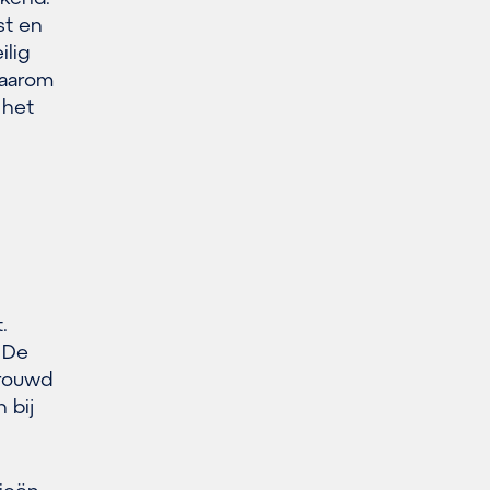
st en
ilig
Daarom
 het
n
.
. De
trouwd
 bij