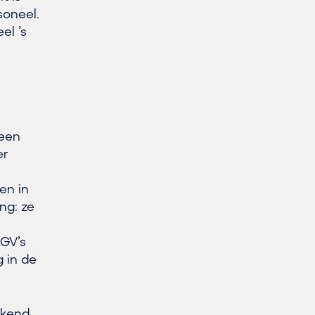
soneel.
el ’s
 een
er
en in
ng: ze
AGV’s
g in de
ekend.