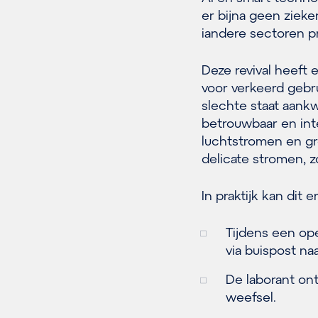
er bijna geen zie
iandere sectoren p
Deze revival heeft 
voor verkeerd gebr
slechte staat aank
betrouwbaar en in
luchtstromen en gr
delicate stromen, z
In praktijk kan dit e
Tijdens een op
via buispost na
De laborant on
weefsel.