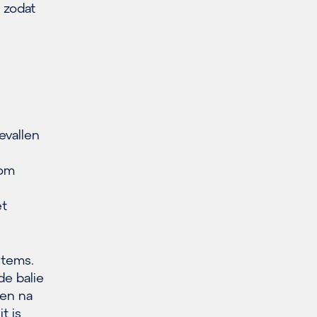
 zodat
evallen
 om
et
items.
de balie
den na
t is