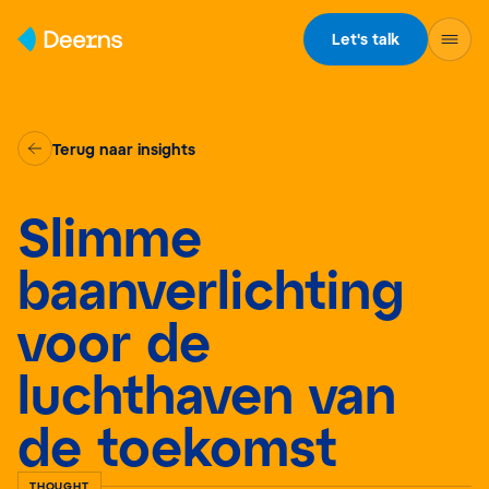
Skip to content
Let's talk
Terug naar insights
Slimme
baanverlichting
voor de
luchthaven van
de toekomst
THOUGHT