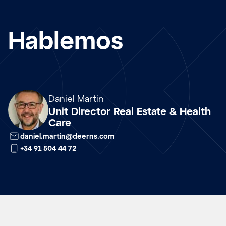
Hablemos
Array
Daniel Martin
Unit Director Real Estate & Health
Care
daniel.martin@deerns.com
+34 91 504 44 72