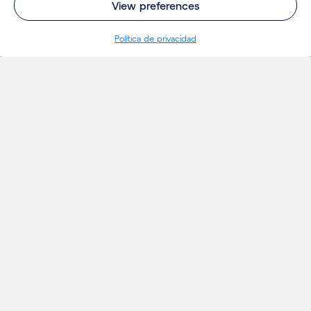
View preferences
Política de privacidad
INSIGHTS
Proyectos
Ideas
Eventos
Noticias
Insights