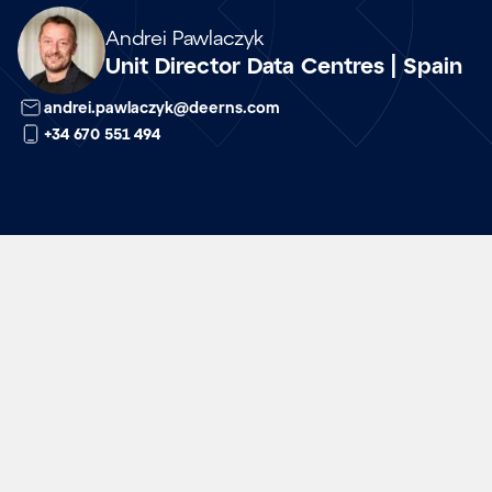
Array
Andrei Pawlaczyk
Unit Director Data Centres | Spain
andrei.pawlaczyk@deerns.com
+34 670 551 494