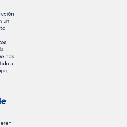
cución
n un
ltó
tos,
la
ue nos
ido a
ipo,
de
ieren