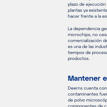
plazo de ejecución 
plantas ya existent
hacer frente a la e
La dependencia gene
microchips, no cesa
comercialización de
es una de las indus
tiempos de procesa
productos.
Mantener e
Deerns cuenta con 
contaminantes fuera
de polvo microscóp
componentes de chi