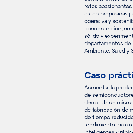
retos apasionantes 
estén preparadas pa
operativa y sosteni
concentración, un 
sólido y experimen
departamentos de p
Ambiente, Salud y 
Caso práct
Aumentar la producc
de semiconductores
demanda de microchi
de fabricación de m
de tiempo reducido
rendimiento iba a r
inteligentes y rápid