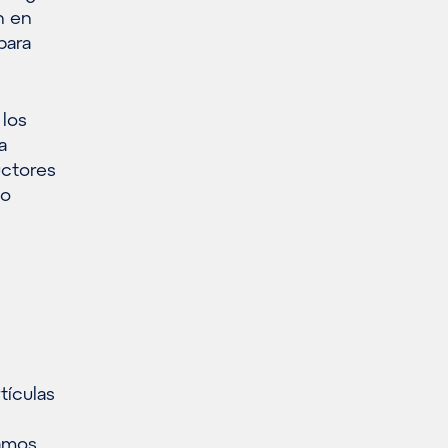
n en
para
 los
a
uctores
do
tículas
tamos