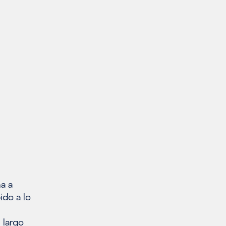
a a
ido a lo
 largo