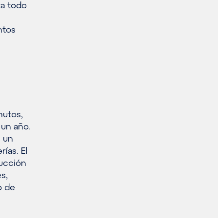
za todo
ntos
nutos,
 un año.
s un
ías. El
ducción
s,
o de