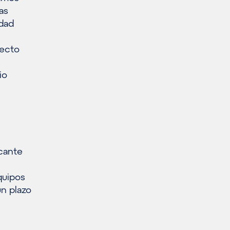
as
idad
yecto
io
icante
quipos
un plazo