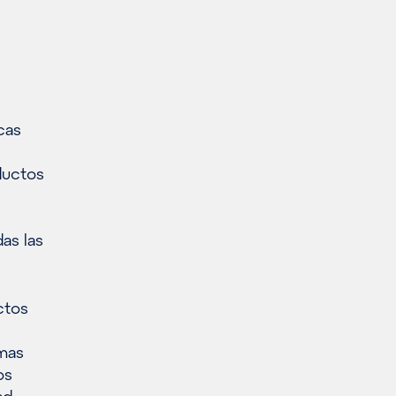
cas
ductos
as las
ctos
smas
os