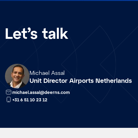
Let’s talk
Array
Michael Assal
Unit Director Airports Netherlands
michael.assal@deerns.com
+31 6 51 10 23 12