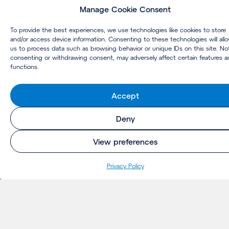
Manage Cookie Consent
Nieuws
To provide the best experiences, we use technologies like cookies to store
and/or access device information. Consenting to these technologies will all
us to process data such as browsing behavior or unique IDs on this site. No
consenting or withdrawing consent, may adversely affect certain features 
Insights
functions.
Magazine
Accept
Deny
MARKTEN
Luchthavens
View preferences
Vastgoed
Pri­va­cy Policy
Gezondheidszorg
Life Sciences