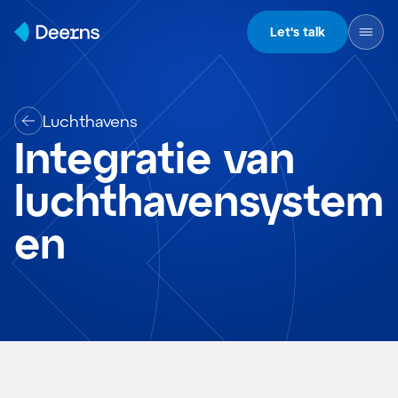
Skip to content
Let's talk
Luchthavens
Integratie van
luchthavensystem
en