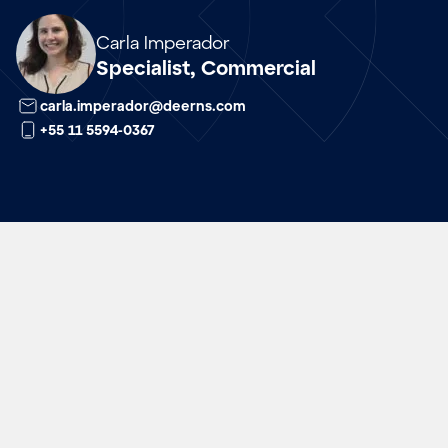
Array
Carla Imperador
Specialist, Commercial
carla.imperador@deerns.com
+55 11 5594-0367