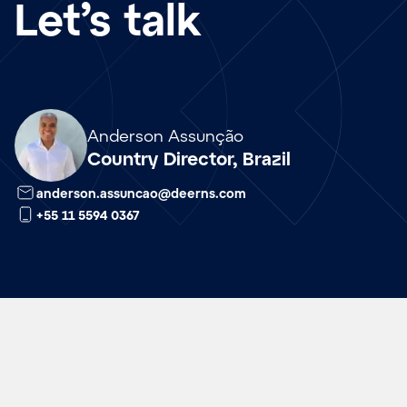
Let’s talk
Array
Anderson Assunção
Country Director, Brazil
anderson.assuncao@deerns.com
+55 11 5594 0367