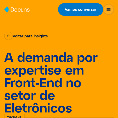
Skip to content
Vamos conversar
Voltar para insights
A demanda por
expertise em
Front-End no
setor de
Eletrônicos
THOUGHT