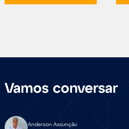
Vamos conversar
Array
Anderson Assunção