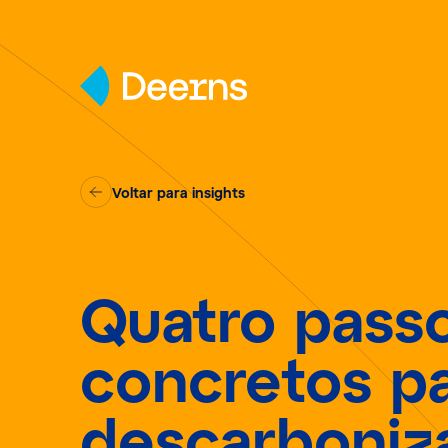
Skip to content
Voltar para insights
Quatro pass
concretos p
descarboniza