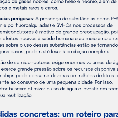
eração de gases nobres, como hélio e neônio, além de
os e metais raros e caros.
cias perigosas
: A presença de substâncias como PF
r e polifluoroalquiladas) e SVHCs nos processos de
semicondutores é motivo de grande preocupação, poi
efeitos nocivos à saúde humana e ao meio ambiente
s sobre o uso dessas substâncias estão se tornando
lguns casos, podem até levar à proibição completa.
ção de semicondutores exige enormes volumes de á
e exerce grande pressão sobre os recursos disponívei
de chips pode consumir dezenas de milhões de litros 
alente ao consumo de uma pequena cidade. Por isso,
tor buscam otimizar o uso da água e investir em tec
ua reutilização.
idas concretas: um roteiro par