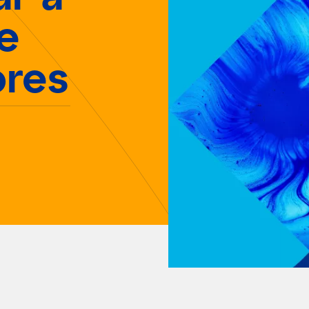
e
res