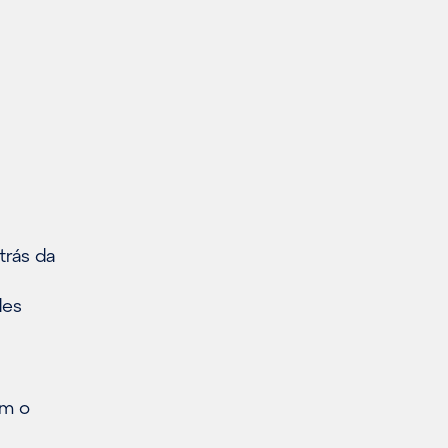
trás da
des
om o