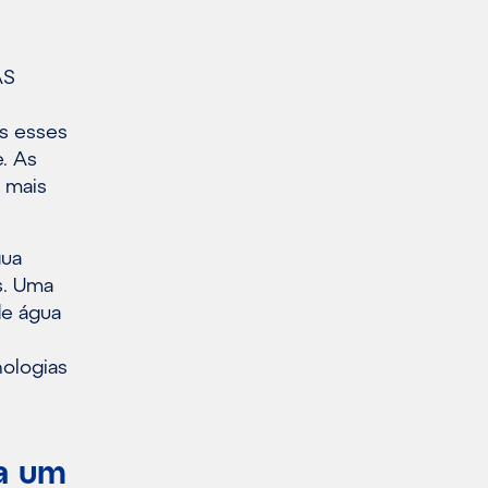
AS
s esses
. As
 mais
gua
s. Uma
de água
nologias
a um