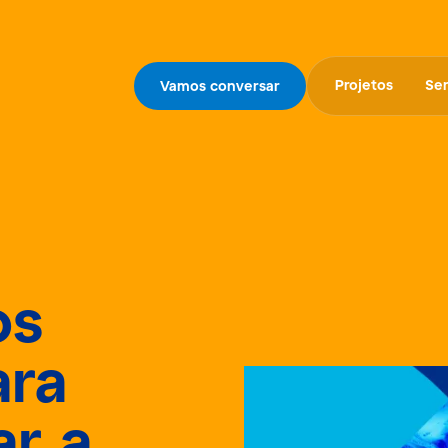
Projetos
Ser
Vamos conversar
os
ara
r a