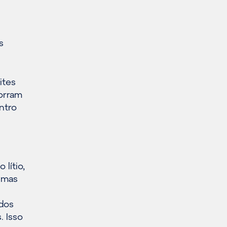
s
mites
orram
ntro
 lítio,
, mas
odos
. Isso