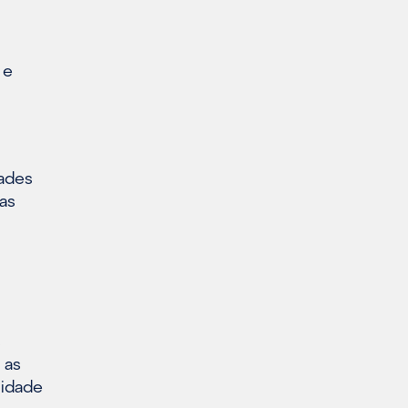
 e
dades
ias
s
 as
lidade