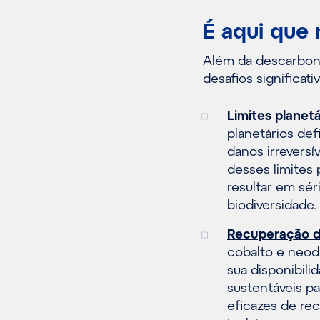
É aqui que
Além da descarboni
desafios significati
Limites planetá
planetários de
danos irreversí
desses limites
resultar em sé
biodiversidade.
Recuperação de
cobalto e neodí
sua disponibili
sustentáveis pa
eficazes de re