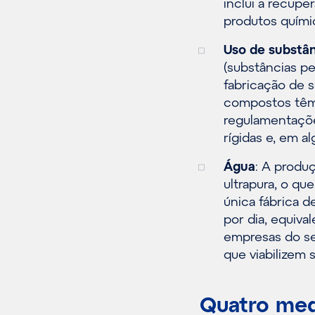
inclui a recup
produtos químic
Uso de substân
(substâncias pe
fabricação de 
compostos têm 
regulamentaçõe
rígidas e, em a
Água
: A produ
ultrapura, o qu
única fábrica 
por dia, equiv
empresas do se
que viabilizem s
Quatro med