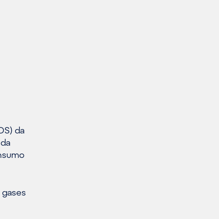
DS) da
 da
onsumo
 gases