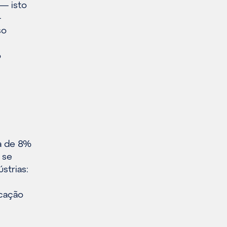
— isto
—
so
o
a de 8%
 se
strias:
icação