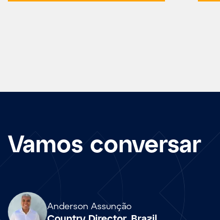
Vamos conversar
Array
Anderson Assunção
Country Director, Brazil