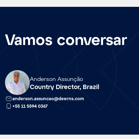
Vamos conversar
Array
Anderson Assunção
Country Director, Brazil
anderson.assuncao@deerns.com
+55 11 5594 0367