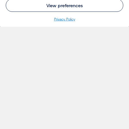
View preferences
Privacy Policy
INSIGHTS
Projetos
Ideias
Eventos
Notícias
Insights