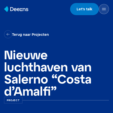
Skip to content
Let's talk
Terug naar Projecten
Nieuwe
luchthaven van
Salerno “Costa
d’Amalfi”
PROJECT