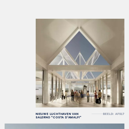
NIEUWE LUCHTHAVEN VAN
BEELD: AF517
SALERNO “COSTA D’AMALFI”