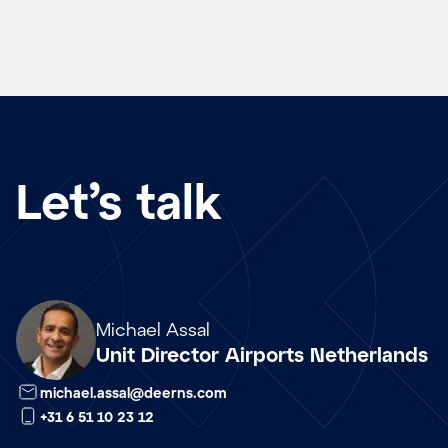
Let’s talk
Array
Michael Assal
Unit Director Airports Netherlands
michael.assal@deerns.com
+31 6 51 10 23 12