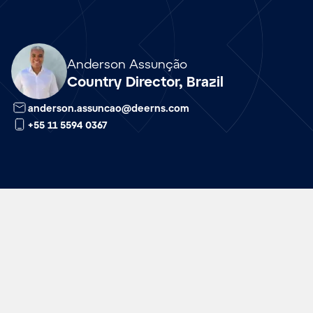
Array
Anderson Assunção
Country Director, Brazil
anderson.assuncao@deerns.com
+55 11 5594 0367