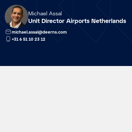
Array
Michael Assal
Unit Director Airports Netherlands
michael.assal@deerns.com
+31 6 51 10 23 12