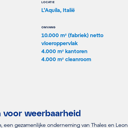
LOCATIE
L’Aquila, Italië
OMVANG
10.000 m² (fabriek) netto
vloeroppervlak
4.000 m² kantoren
4.000 m² cleanroom
 voor weerbaarheid
e, een gezamenlijke onderneming van Thales en Leon