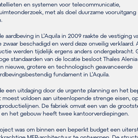
satellieten en systemen voor telecommunicatie,
ruimteonderzoek, met als doel duurzame vooruitgang
.
aardbeving in L’Aquila in 2009 raakte de vestiging v
 zwaar beschadigd en werd deze onveilig verklaard. A
uctie werden tijdelijk ergens anders ondergebracht. 
oge standaarden van de locatie besloot Thales Aleni
en nieuwe, grotere en technologisch geavanceerde
ardbevingsbestendig fundament in L’Aquila.
 een uitdaging door de urgente planning en het be
t moest voldoen aan uiteenlopende strenge eisen, o
productielijnen. De fabriek omvat een van de grootst
ië en het gebouw heeft twee kantoorverdiepingen.
roject was om binnen een beperkt budget een uiters
krachtige MEP-architectuur te ontwerpen. De struct