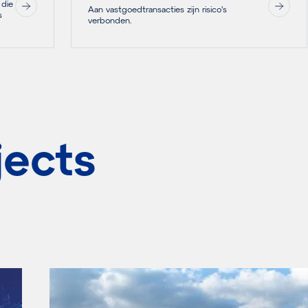
 die
Aan vastgoedtransacties zijn risico's
s
verbonden.
jects