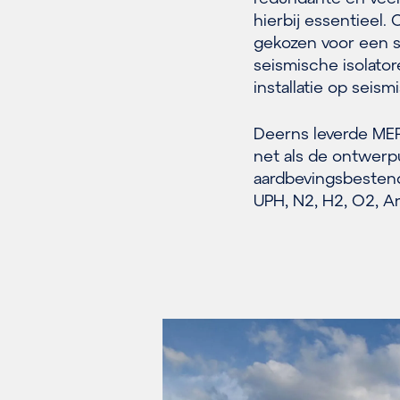
hierbij essentieel
gekozen voor een st
seismische isolator
installatie op sei
Deerns leverde MEP
net als de ontwerp
aardbevingsbestendi
UPH, N2, H2, O2, Ar,