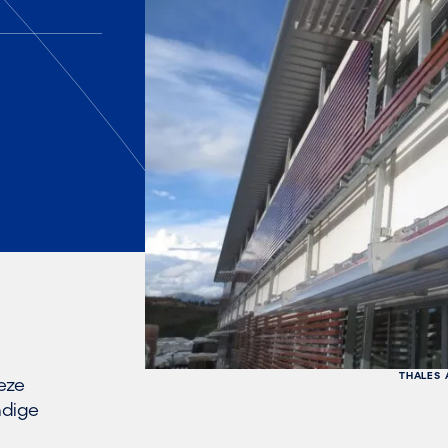
THALES 
eze
ndige