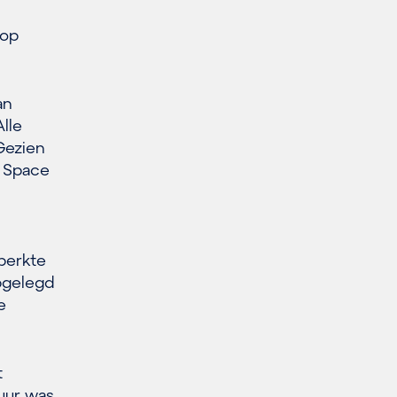
 op
an
lle
Gezien
a Space
perkte
pgelegd
e
t
uur was