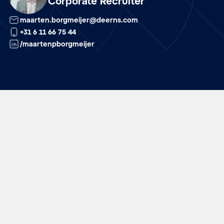
Corporate Recruiter
maarten.borgmeijer@deerns.com
+31 6 11 66 75 44
/maartenpborgmeijer