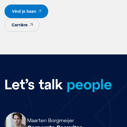
Vind je baan
Carrière
Let’s talk
people
Array
Maarten Borgmeijer