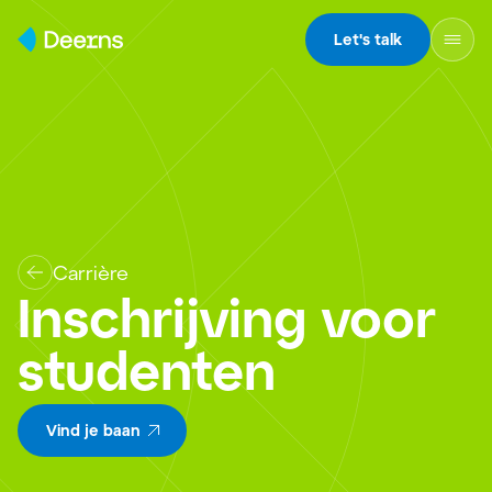
Skip to content
Let's talk
Carrière
Inschrijving voor
studenten
Vind je baan