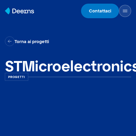
Skip to content
Contattaci
Torna ai progetti
STMicroelectronic
PROGETTI