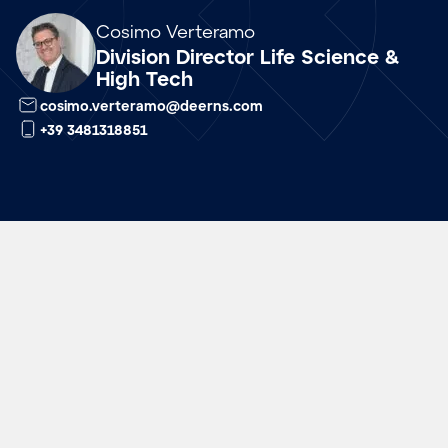
Array
Cosimo Verteramo
Division Director Life Science &
High Tech
cosimo.verteramo@deerns.com
+39 3481318851