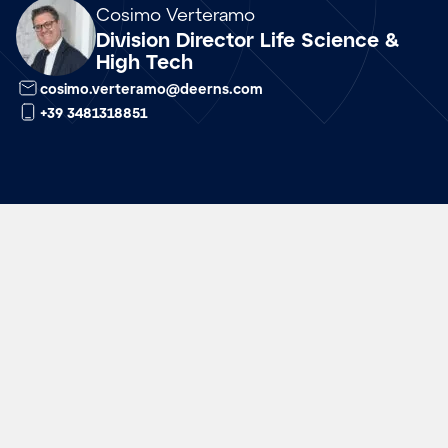
Array
Cosimo Verteramo
Division Director Life Science &
High Tech
cosimo.verteramo@deerns.com
+39 3481318851