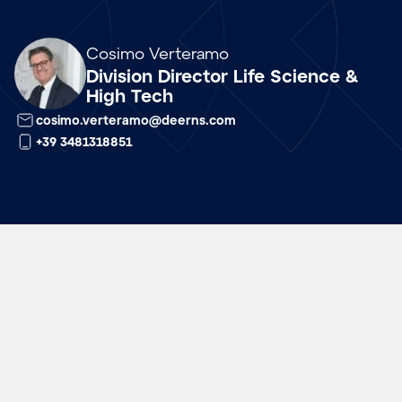
Array
Cosimo Verteramo
Division Director Life Science &
High Tech
cosimo.verteramo@deerns.com
+39 3481318851