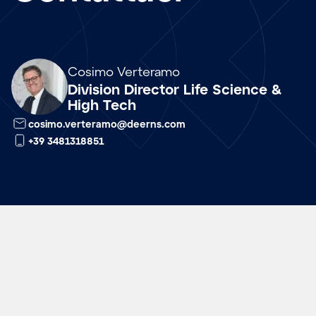
Array
Cosimo Verteramo
Division Director Life Science &
High Tech
cosimo.verteramo@deerns.com
+39 3481318851