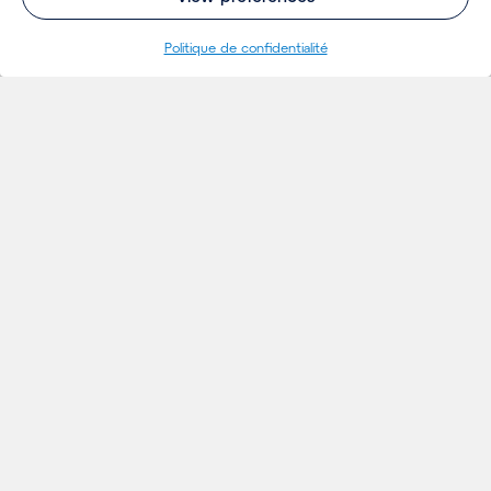
Politique de confidentialité
RÉFÉRENCES
Projets
& VISION
Ideés
Evénements
Actualités
Références & Vision