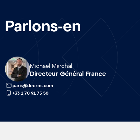
Parlons-en
Array
Michaël Marchal
Directeur Général France
paris@deerns.com
+33 1 70 91 75 50