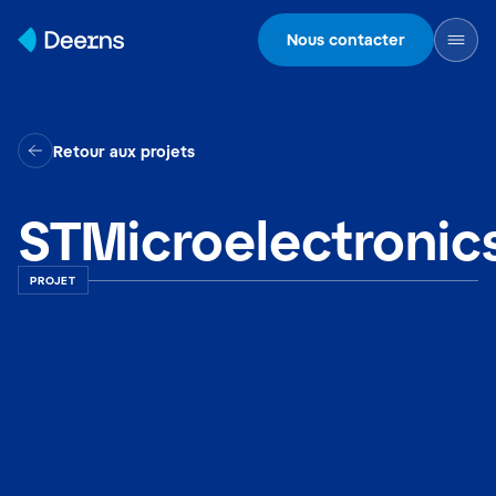
Skip to content
Nous contacter
Retour aux projets
STMicroelectronic
PROJET