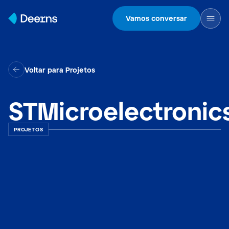
Skip to content
Vamos conversar
Voltar para Projetos
STMicroelectronic
PROJETOS