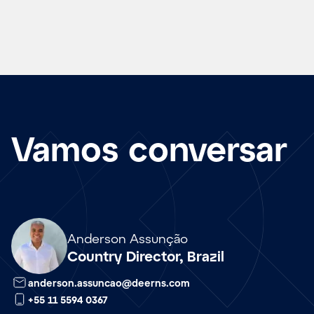
Vamos conversar
Array
Anderson Assunção
Country Director, Brazil
anderson.assuncao@deerns.com
+55 11 5594 0367