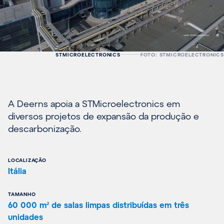
STMICROELECTRONICS
FOTO: STMICROELECTRONICS
A Deerns apoia a STMicroelectronics em
diversos projetos de expansão da produção e
descarbonização.
LOCALIZAÇÃO
Itália
TAMANHO
60 000 m² de salas limpas distribuídas em três
unidades