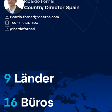
Array
Ricardo Fornari
Country Director Spain
ricardo.fornari@deerns.com
+55 11 5594 0367
/ricardofornari
9
Länder
16
Büros