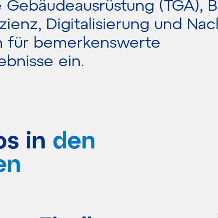
 Gebäudeausrüstung (TGA), B
zienz, Digitalisierung und Nac
h für bemerkenswerte
ebnisse ein.
os in
den
en