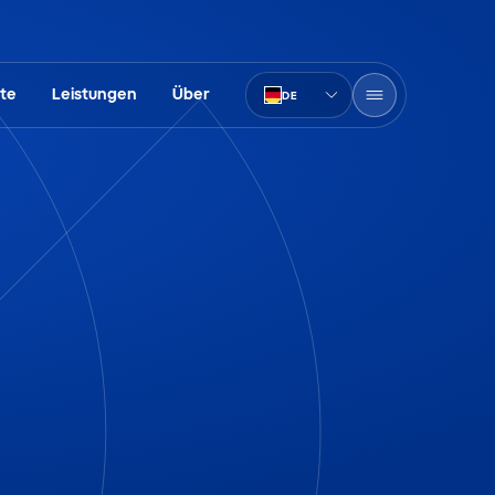
kte
Leistungen
Über
DE
PT-BR