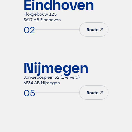
Eindhoven
Klokgebouw 125
5617 AB Eindhoven
02
Route
Nijmegen
Jonkerbosplein 52 (17e verd)
6534 AB Nijmegen
05
Route