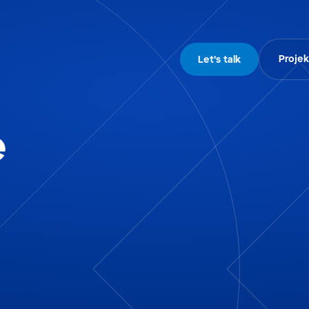
Proje
Let's talk
e