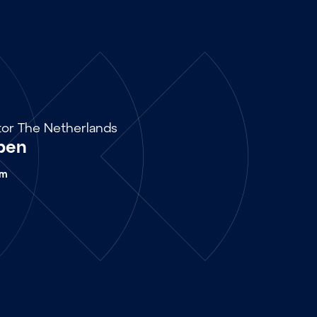
tor The Netherlands
ben
om