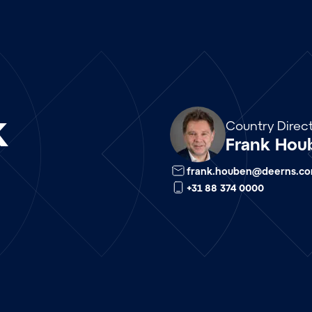
k
nl
Country Direc
Frank Hou
frank.houben@deerns.c
+31 88 374 0000