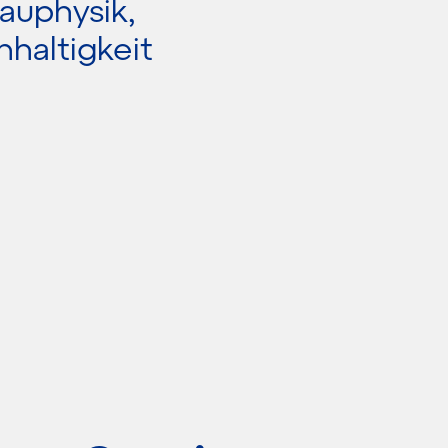
auphysik,
hhaltigkeit