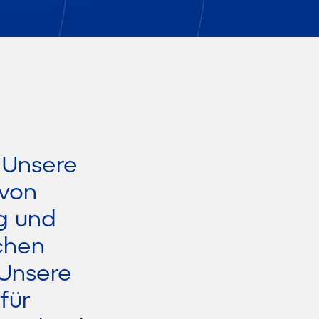
 Unsere
 von
g und
achen
 Unsere
für