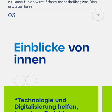
zu Hause fühlen w
irst
. Erfahre mehr darüber, was
Dich
erwarten k
a
nn.
03
Einblicke
von
innen
“Technologie und
Digitalisierung helfen,