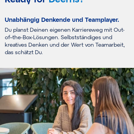
Unabhängig Denke
nde und
Teamplayer.
Du
plan
st
Deinen
eigenen Karriereweg mit Out-
of
–
the
-Box-Lösungen.
S
elbstständig
es
und
kreativ
es Denken
und de
r
Wert von Teamarbeit
,
das schätzt Du
.