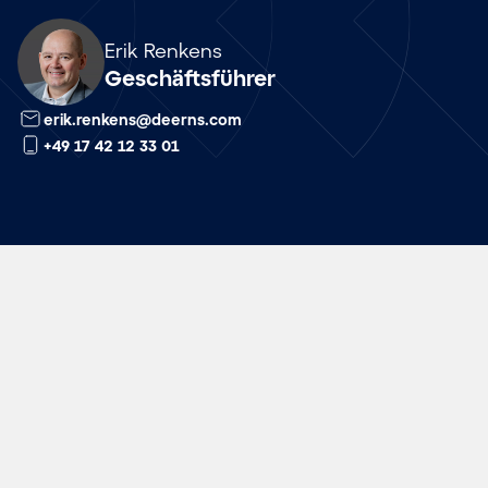
Array
Erik Renkens
Geschäftsführer
erik.renkens@deerns.com
+49 17 42 12 33 01