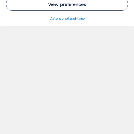
View preferences
Datenschutzrichtlinie
EINBLICKE
Projekte
Gedanken
Aktuelles
Veranstaltungen
MÄRKTEN
Flughäfen