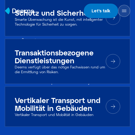
Skip to content
Let's talk
Schutz und Sicherheit
Smarte Überwachung ist die Kunst, mit intelligenter
Technologie für Sicherheit zu sorgen.
Leistungen
Transaktionsbezogene
Mit über 750 Fachleuten, die unsere
Dienstleistungen
Dienstleistungen erbringen können, sind wir in
Deerns verfügt über das nötige Fachwissen rund um
die Ermittlung von Risiken.
der Lage, unseren Ansatz auf die individuellen
Bedürfnisse und Spezifikationen jedes Kunden
zuzuschneiden.
Vertikaler Transport und
Mobilität in Gebäuden
Vertikaler Transport und Mobilität in Gebäuden