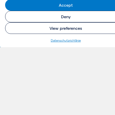
Accept
Life Sciences
Deny
View preferences
Electronics
Datenschutzrichtlinie
Rechenzentren
NÜTZLICHE
Leistungen
LINKS
Über uns
Karriere
Finden Sie Ihren job