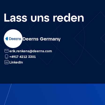
Lass uns reden
Deerns Germany
de
erik.renkens@deerns.com
+4917 4212 3301
LinkedIn