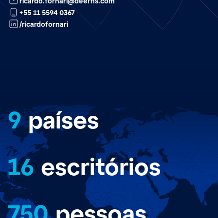
ricardo.fornari@deerns.com
+55 11 5594 0367
/ricardofornari
9
países
16
escritórios
750
pessoas