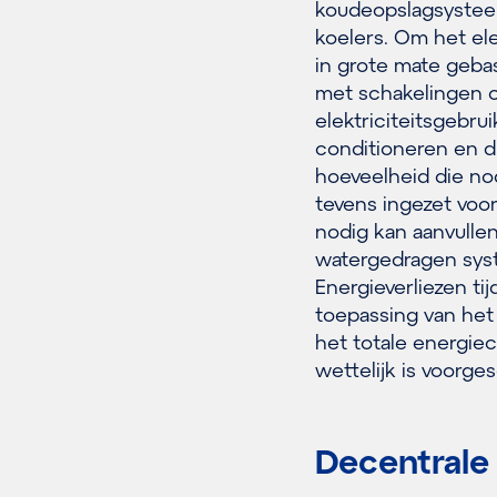
koudeopslagsystee
koelers. Om het ele
in grote mate geba
met schakelingen o
elektriciteitsgebru
conditioneren en d
hoeveelheid die nod
tevens ingezet voo
nodig kan aanvulle
watergedragen syst
Energieverliezen ti
toepassing van het
het totale energie
wettelijk is voorge
Decentrale