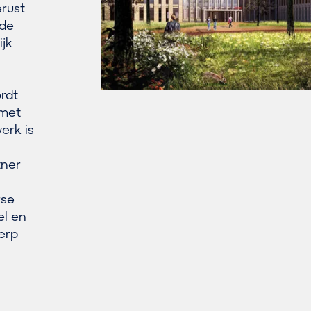
erust
 de
ijk
n
rdt
 met
erk is
tner
rse
el en
erp