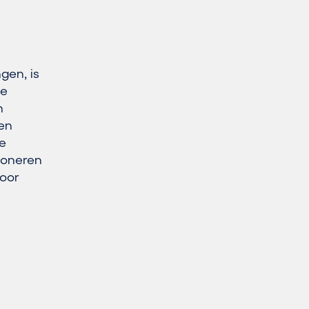
gen, is
De
n
en
ke
ioneren
door