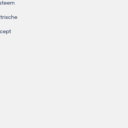
ysteem
trische
ncept