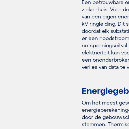
Een betrouwbare ene
ziekenhuis. Voor de
van een eigen energ
kV ringleiding. Dit
doordat elk substa
er een noodstroomin
netspanningsuitval
elektriciteit kan v
een ononderbroken 
verlies van data te
Energiegeb
Om het meest gesch
energieberekeninge
door de gebouwschi
stemmen. Thermisc