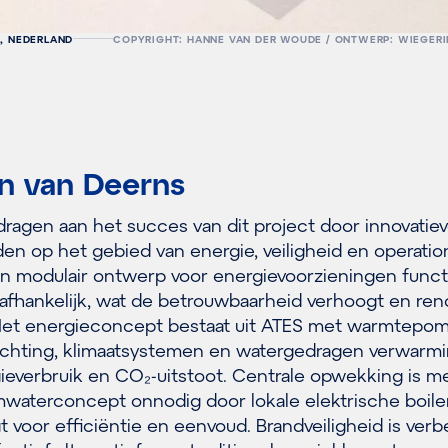
, NEDERLAND
COPYRIGHT: HANNE VAN DER WOUDE / ONTWERP: WIEGER
n van Deerns
dragen aan het succes van dit project door innovatie
en op het gebied van energie, veiligheid en operatio
 een modulair ontwerp voor energievoorzieningen func
fhankelijk, wat de betrouwbaarheid verhoogt en ren
 Het energieconcept bestaat uit ATES met warmtepo
lichting, klimaatsystemen en watergedragen verwarmi
gieverbruik en CO₂-uitstoot. Centrale opwekking is m
waterconcept onnodig door lokale elektrische boile
t voor efficiëntie en eenvoud. Brandveiligheid is verb