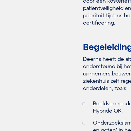
door een kosteneffe
patiëntveiligheid e
prioriteit tijdens
certificering.
Begeleidin
Deerns heeft de af
ondersteund bij he
aannemers bouwen h
ziekenhuis zelf reg
onderdelen, zoals:
Beeldvormende a
Hybride OK;
Onderzoekslamp
en goten) in he