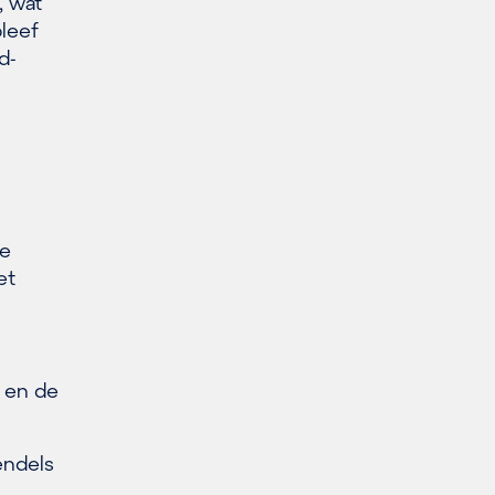
, wat
bleef
d-
De
et
e en de
endels