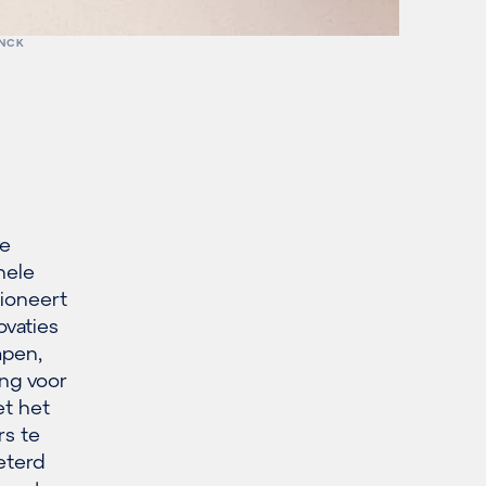
INCK
ve
nele
tioneert
ovaties
mpen,
ng voor
et het
rs te
eterd