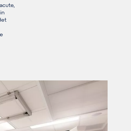
acute,
in
Het
te