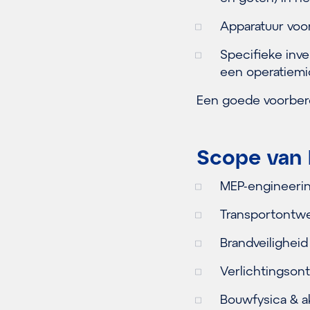
Apparatuur voor
Specifieke inve
een operatiemi
Een goede voorberei
Scope van
MEP-engineeri
Transportontw
Brandveiligheid
Verlichtingson
Bouwfysica & a