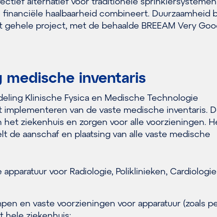
ctief alternatief voor traditionele sprinklersystemen
n financiële haalbaarheid combineert. Duurzaamheid 
 het gehele project, met de behaalde BREEAM Very Goo
g medische inventaris
deling Klinische Fysica en Medische Technologie
t implementeren van de vaste medische inventaris. 
et ziekenhuis en zorgen voor alle voorzieningen. H
elt de aanschaf en plaatsing van alle vaste medische
pparatuur voor Radiologie, Poliklinieken, Cardiologi
en en vaste voorzieningen voor apparatuur (zoals p
t hele ziekenhuis;