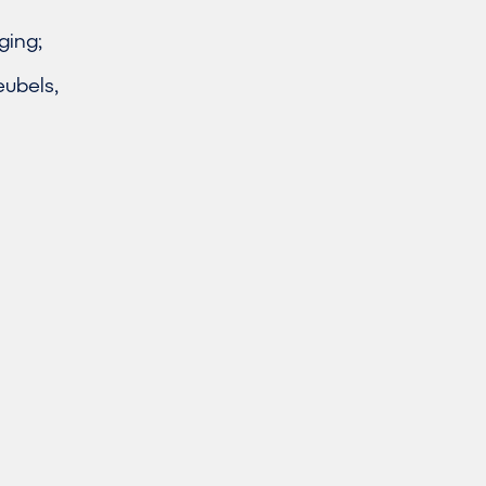
ging;
eubels,