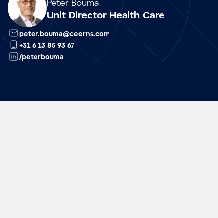
Array
Peter Bouma
Unit Director Health Care
peter.bouma@deerns.com
+31 6 13 85 93 67
/peterbouma