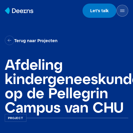
Skip to content
Let's talk
Terug naar Projecten
Afdeling
kindergeneeskund
op de Pellegrin
Campus van CHU
PROJECT