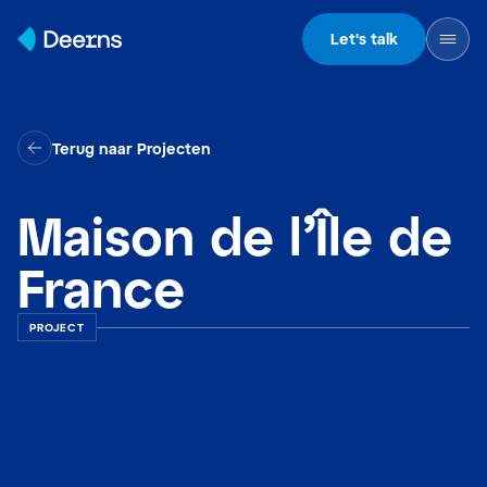
Skip to content
Let's talk
Terug naar Projecten
Maison de l’Île de
France
PROJECT