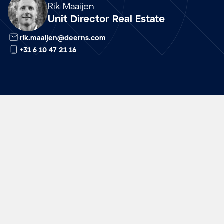
Array
Rik Maaijen
Unit Director Real Estate
rik.maaijen@deerns.com
+31 6 10 47 21 16