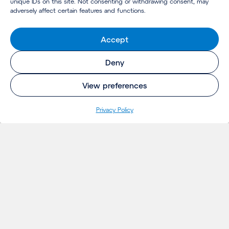
unique IDs on this site. Not consenting or withdrawing consent, may
adversely affect certain features and functions.
Accept
Deny
View preferences
Pri­va­cy Policy
INSIGHTS
Projecten
Opinie