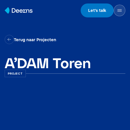
Skip to content
Let's talk
Terug naar Projecten
A’DAM Toren
PROJECT