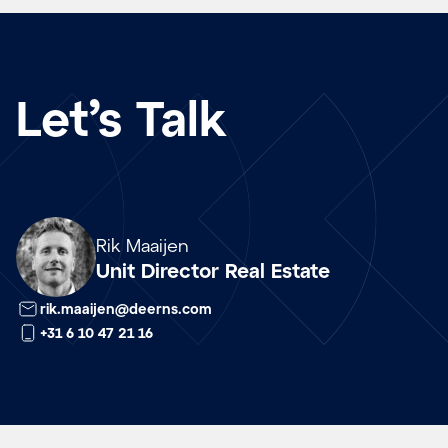
Let’s Talk
Array
Rik Maaijen
Unit Director Real Estate
rik.maaijen@deerns.com
+31 6 10 47 21 16