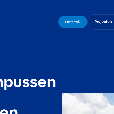
Projecten
Let's talk
mpussen
ten