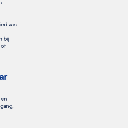
h
ied van
 bij
 of
ar
 en
tgang,