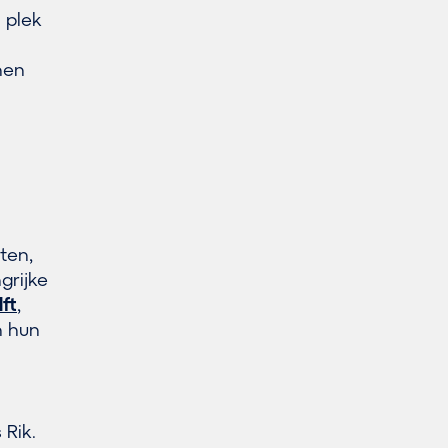
 plek
nen
ten,
grijke
ft
,
n hun
Rik.