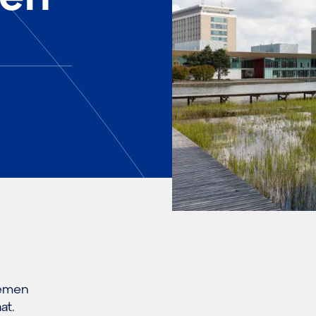
temen
at.