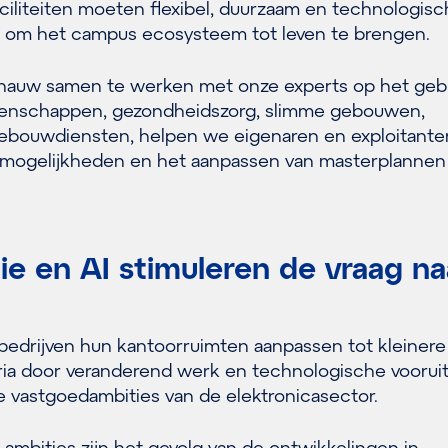
liteiten moeten flexibel, duurzaam en technologisc
jn om het campus ecosysteem tot leven te brengen.
r nauw samen te werken met onze experts op het geb
etenschappen, gezondheidszorg, slimme gebouwen,
bouwdiensten, helpen we eigenaren en exploitanten
 mogelijkheden en het aanpassen van masterplannen
tie en AI stimuleren de vraag na
-bedrijven hun kantoorruimten aanpassen tot kleinere
toria door veranderend werk en technologische voorui
e vastgoedambities van de elektronicasector.
ambities zijn het gevolg van de ontwikkelingen in