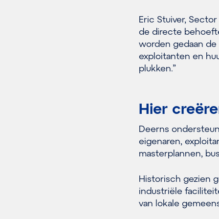
Eric Stuiver, Sector
de directe behoeft
worden gedaan de b
exploitanten en hu
plukken.”
Hier creë
Deerns ondersteunt
eigenaren, exploita
masterplannen, bus
Historisch gezien 
industriële facilit
van lokale gemeen