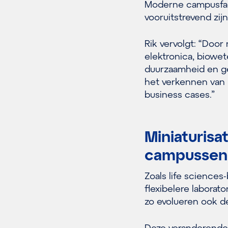
Moderne campusfaci
vooruitstrevend zi
Rik vervolgt: “Doo
elektronica, biow
duurzaamheid en ge
het verkennen van
business cases.”
Miniaturisa
campussen
Zoals life sciences
flexibelere labora
zo evolueren ook d
Deze veranderende 