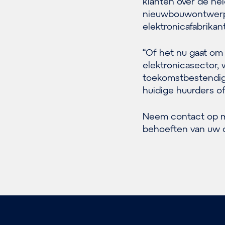
klanten over de he
nieuwbouwontwerpen
elektronicafabrikan
“Of het nu gaat o
elektronicasector, 
toekomstbestendige
huidige huurders o
Neem contact op m
behoeften van uw 