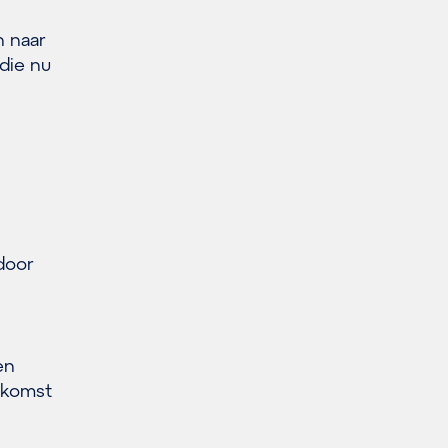
n naar
die nu
door
en
oekomst