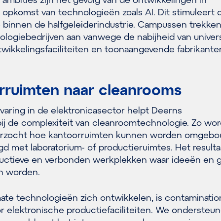
e opkomst van technologieën zoals AI. Dit stimuleert 
ie binnen de halfgeleiderindustrie. Campussen trekke
logiebedrijven aan vanwege de nabijheid van univers
wikkelingsfaciliteiten en toonaangevende fabrikante
rruimten naar cleanrooms
varing in de elektronicasector helpt Deerns
j de complexiteit van cleanroomtechnologie. Zo wor
erzocht hoe kantoorruimten kunnen worden omgeb
 met laboratorium- of productieruimtes. Het resulta
oductieve en verbonden werkplekken waar ideeën en g
n worden.
rmate technologieën zich ontwikkelen, is contaminatio
or elektronische productiefaciliteiten. We ondersteu