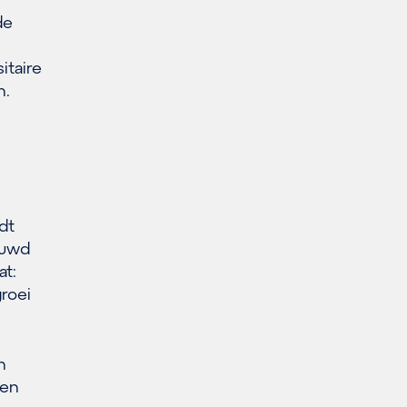
de
n
itaire
n.
dt
ouwd
at:
roei
n
nen