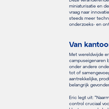
miniaturisatie en d
vraag naar innovat
steeds meer techno
onderzoeks- en ont
Van kantoo
Met wereldwijde er
campuseigenaren bi
onder andere ond
tot of samengevoegd
aantrekkelijke, pr
belangrijk gevonde
Eric legt uit: “Naa
control cruciaal vo