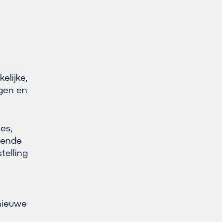
elijke,
ngen en
ies,
lende
telling
nieuwe