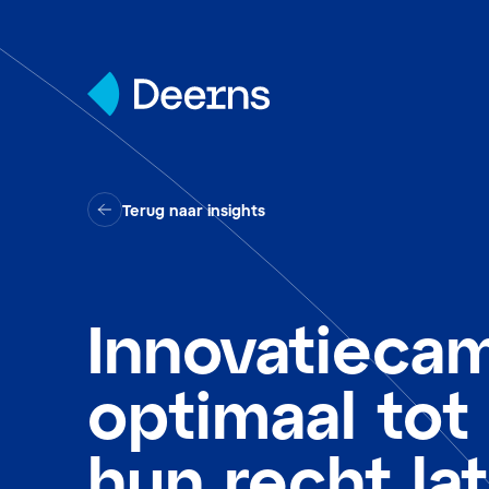
Skip to content
Terug naar insights
Innovatieca
optimaal tot
hun recht la