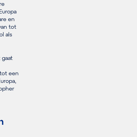
re
 Europa
are en
van tot
l als
 gaat
tot een
Europa,
topher
n