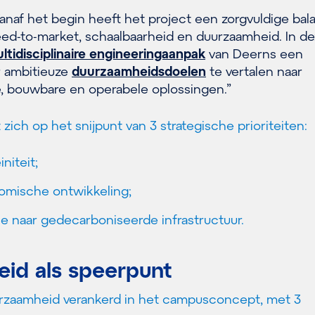
anaf het begin heeft het project een zorgvuldige bal
ed-to-market, schaalbaarheid en duurzaamheid. In d
ltidisciplinaire engineeringaanpak
van Deerns een
r ambitieuze
duurzaamheidsdoelen
te vertalen naar
, bouwbare en operabele oplossingen.”
 zich op het snijpunt van 3 strategische prioriteiten:
initeit;
omische ontwikkeling;
tie naar gedecarboniseerde infrastructuur.
id als speerpunt
duurzaamheid verankerd in het campusconcept, met 3