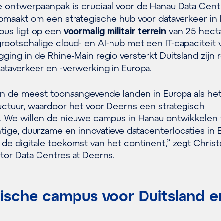
 ontwerpaanpak is cruciaal voor de Hanau Data Cent
pmaakt om een strategische hub voor dataverkeer in
pus ligt op een
voormalig militair terrein
van 25 hect
grootschalige cloud- en AI-hub met een IT-capaciteit 
ging in de Rhine-Main regio versterkt Duitsland zijn ro
ataverkeer en -verwerking in Europa.
van de meest toonaangevende landen in Europa als het
ructuur, waardoor het voor Deerns een strategisch
is. We willen de nieuwe campus in Hanau ontwikkelen 
tige, duurzame en innovatieve datacenterlocaties in 
 de digitale toekomst van het continent,” zegt Chris
tor Data Centres at Deerns.
gische campus voor Duitsland e