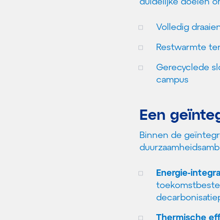
duidelijke doelen o
Volledig draai
Restwarmte te
Gerecyclede sl
campus
Een geïnte
Binnen de geïntegr
duurzaamheidsambit
Energie-integra
toekomstbesten
decarbonisatie
Thermische eff