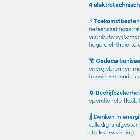
4 elektrotechnisch
⚡
Toekomstbestend
netaansluitingsstra
distributiesysteme
hoge dichtheid te
🌍
Gedecarbonisee
energiebronnen mog
transitiescenario’s
🔄
Bedrijfszekerhe
operationele flexib
🌡️
Denken in energ
volledig is afgest
stadsverwarming