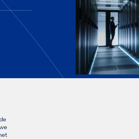
 de
uwe
met