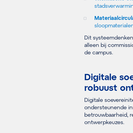
stadsverwarmi
Materiaalcircul
sloopmateriale
Dit systeemdenken 
alleen bij commiss
de campus.
Digitale so
robuust on
Digitale soevereinit
ondersteunende inf
betrouwbaarheid, 
ontwerpkeuzes.