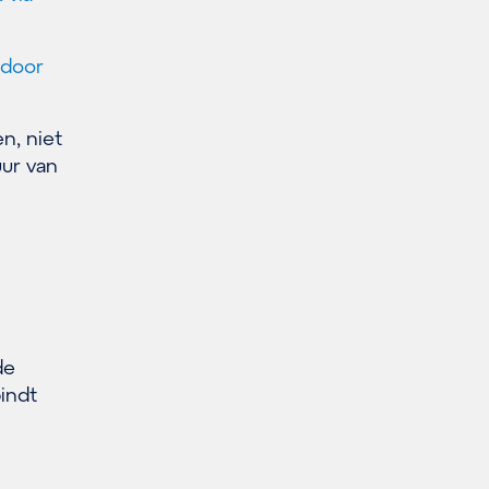
 door
n, niet
uur van
de
indt