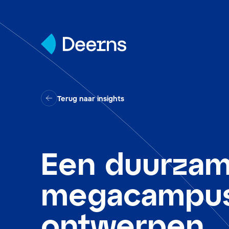
Skip to content
Terug naar insights
Een duurza
megacampu
ontwerpen