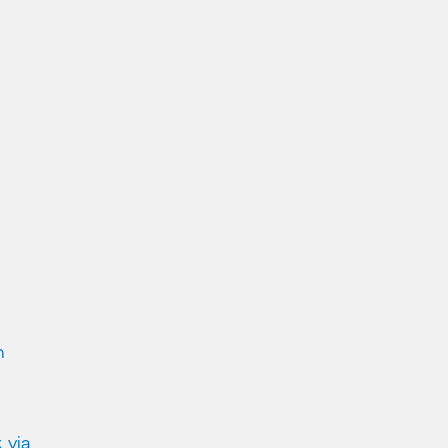
e
n
 via