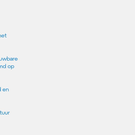
met
ieuwbare
emd op
d en
tuur