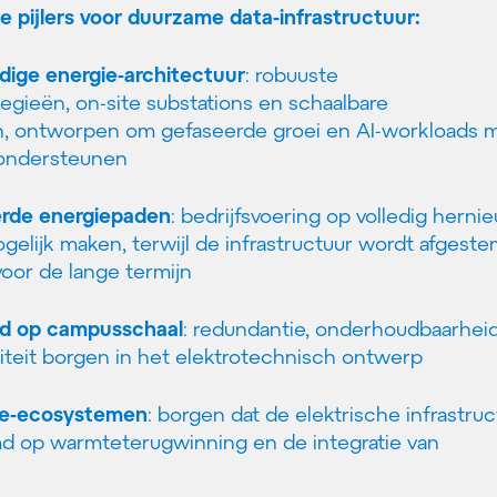
e pijlers voor duurzame data-infrastructuur:
ige energie-architectuur
: robuuste
tegieën, on-site substations en schaalbare
n, ontworpen om gefaseerde groei en AI-workloads 
 ondersteunen
rde energiepaden
: bedrijfsvoering op volledig hern
elijk maken, terwijl de infrastructuur wordt afgest
 voor de lange termijn
id op campusschaal
: redundantie, onderhoudbaarhei
iliteit borgen in het elektrotechnisch ontwerp
ie-ecosystemen
: borgen dat de elektrische infrastruc
emd op warmteterugwinning en de integratie van