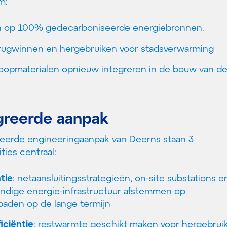
m:
en op 100% gedecarboniseerde energiebronnen.
rugwinnen en hergebruiken voor stadsverwarming
oopmaterialen opnieuw integreren in de bouw van d
greerde aanpak
eerde engineeringaanpak van Deerns staan 3
ies centraal:
tie
: netaansluitingsstrategieën, on-site substations e
dige energie-infrastructuur afstemmen op
paden op de lange termijn
iciëntie
: restwarmte geschikt maken voor hergebruik