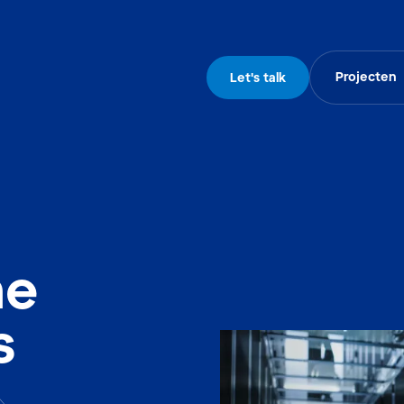
Projecten
Let's talk
me
s