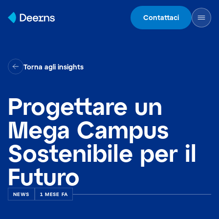
Skip to content
Contattaci
Torna agli insights
Progettare un
Mega Campus
Sostenibile per il
Futuro
NEWS
1 MESE FA