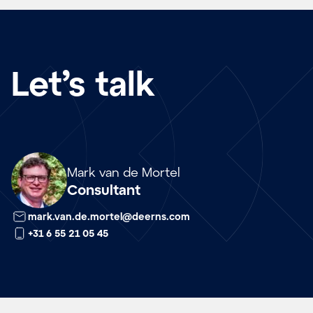
Let’s talk
Array
Mark van de Mortel
Consultant
mark.van.de.mortel@deerns.com
+31 6 55 21 05 45