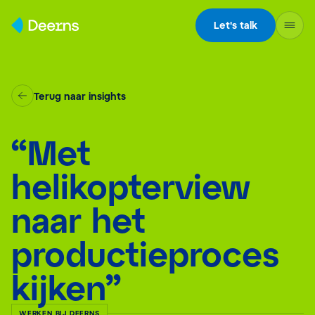
Skip to content
Let's talk
Terug naar insights
“Met
helikopterview
naar het
productieproces
kijken”
WERKEN BIJ DEERNS