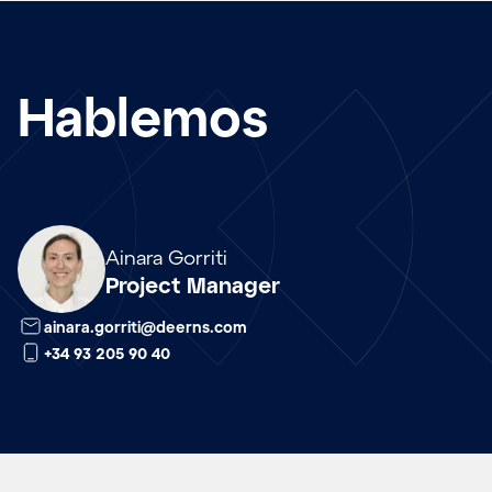
Hablemos
Array
Ainara Gorriti
Project Manager
ainara.gorriti@deerns.com
+34 93 205 90 40