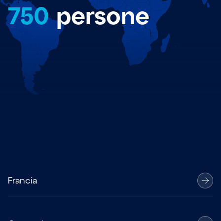
750
persone
Francia