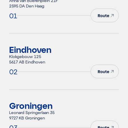
Anna van Buerenplein 21F
2595 DA Den Haag
01
Route
Eindhoven
Klokgebouw 125
5617 AB Eindhoven
02
Route
Groningen
Leonard Springerlaan 35
9727 KB Groningen
03
Route