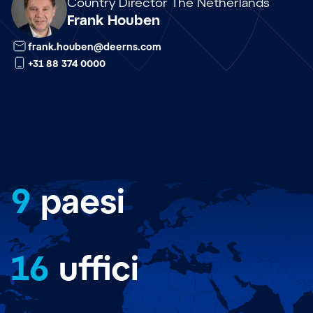
nl
Country Director The Netherlands
Frank Houben
frank.houben@deerns.com
+31 88 374 0000
9
paesi
16
uffici