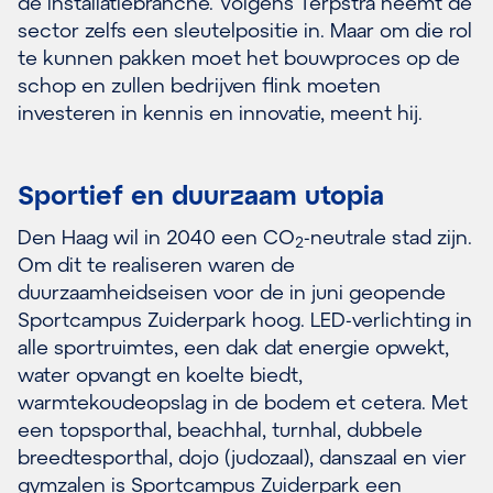
de installatiebranche. Volgens Terpstra neemt de
sector zelfs een sleutelpositie in. Maar om die rol
te kunnen pakken moet het bouwproces op de
schop en zullen bedrijven flink moeten
investeren in kennis en innovatie, meent hij.
Sportief en duurzaam utopia
Den Haag wil in 2040 een CO
-neutrale stad zijn.
2
Om dit te realiseren waren de
duurzaamheidseisen voor de in juni geopende
Sportcampus Zuiderpark hoog. LED-verlichting in
alle sportruimtes, een dak dat energie opwekt,
water opvangt en koelte biedt,
warmtekoudeopslag in de bodem et cetera. Met
een topsporthal, beachhal, turnhal, dubbele
breedtesporthal, dojo (judozaal), danszaal en vier
gymzalen is Sportcampus Zuiderpark een