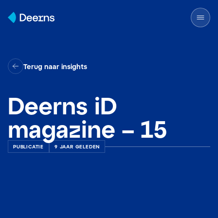
Skip to content
Terug naar insights
Deerns iD
magazine – 15
PUBLICATIE
9 JAAR GELEDEN