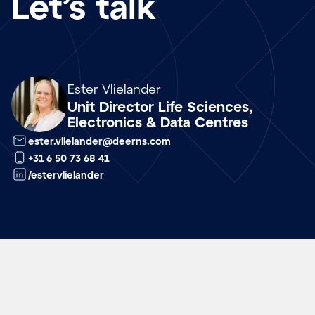
Let’s talk
Array
Ester Vlielander
Unit Director Life Sciences,
Electronics & Data Centres
ester.vlielander@deerns.com
+31 6 50 73 68 41
/estervlielander