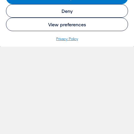
Deny
View preferences
Pri­va­cy Policy
INSIGHTS
Projecten
Opinie
Evenementen
Nieuws